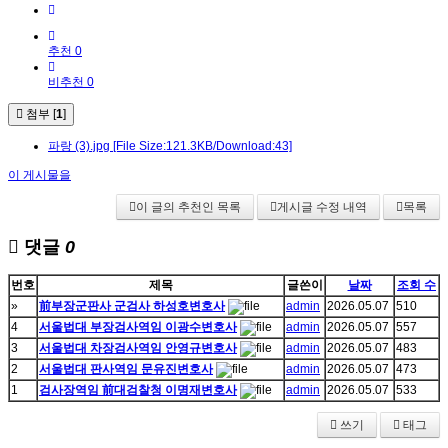
추천 0
비추천 0
첨부 [
1
]
파랑 (3).jpg
[File Size:121.3KB/Download:43]
이 게시물을
이 글의 추천인 목록
게시글 수정 내역
목록
댓글
0
번호
제목
글쓴이
날짜
조회 수
»
前부장군판사 군검사 하성호변호사
admin
2026.05.07
510
4
서울법대 부장검사역임 이광수변호사
admin
2026.05.07
557
3
서울법대 차장검사역임 안영규변호사
admin
2026.05.07
483
2
서울법대 판사역임 문유진변호사
admin
2026.05.07
473
1
검사장역임 前대검찰청 이명재변호사
admin
2026.05.07
533
쓰기
태그