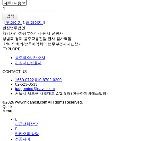
검색
첫 페이지
1
끝 페이지
판심법무법인
前검사장·차장부장검사·판사·군판사
성범죄·경제·음주교통전담 판사·검사역임
UN마약회의/방콕마약회의 법무부검사대표참가
EXPLORE
음주뺑소니변호사
판심대표변호사
CONTACT US
1660-0722
010-8702-0200
02-523-0533
judgemind@naver.com
서울시 서초구 서초대로 272, 9층 (한국아이비에스빌딩)
©2026 www.nidahost.com All Rights Reserved.
Quick
Menu
긴급전화상담
카카오톡 상담
성공사례